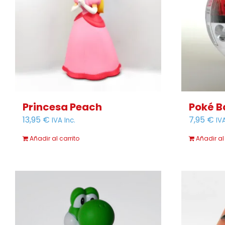
se
pueden
elegir
en
la
página
de
producto
Princesa Peach
Poké B
13,95
€
7,95
€
IVA Inc.
IVA
Añadir al carrito
Añadir al