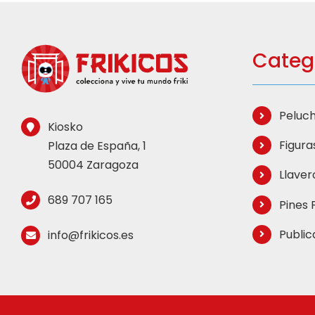
Catego
Peluch
Kiosko
Figuras
Plaza de España, 1
50004 Zaragoza
Llavero
689 707 165
Pines F
Public
info@frikicos.es