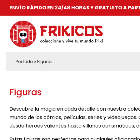
Saltar
ENVÍO RÁPIDO EN 24/48 HORAS Y GRATUITO A PAR
al
contenido
Portada
»
Figuras
Figuras
Descubre la magia en cada detalle con nuestra colecc
mundo de los cómics, películas, series y videojuegos
desde héroes valientes hasta villanos carismáticos
Estas figuras son perfectas para cualquier aficionado