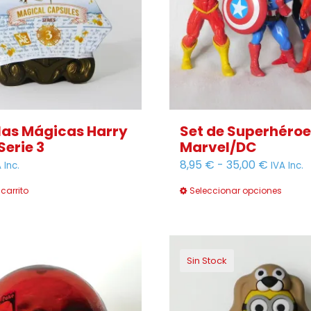
as Mágicas Harry
Set de Superhéroe
Serie 3
Marvel/DC
Rango
8,95
€
-
35,00
€
 Inc.
IVA Inc.
de
 carrito
Seleccionar opciones
precios:
desde
8,95 €
hasta
Sin Stock
35,00 €