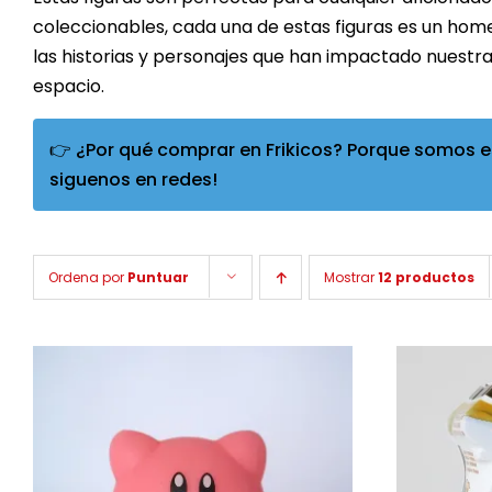
coleccionables, cada una de estas figuras es un home
las historias y personajes que han impactado nuestras 
espacio.
👉 ¿Por qué comprar en Frikicos? Porque somos es
siguenos en redes!
Ordena por
Puntuar
Mostrar
12 productos