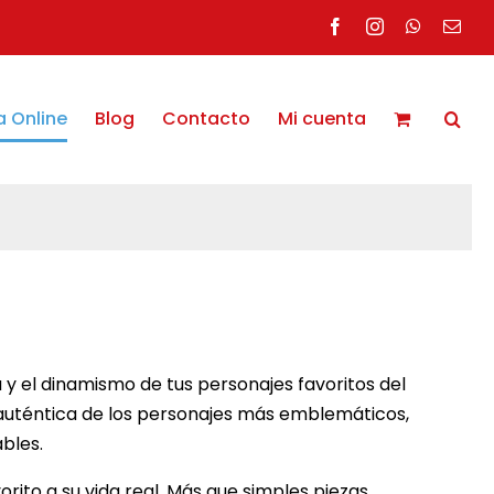
Facebook
Instagram
WhatsAp
Corr
elec
a Online
Blog
Contacto
Mi cuenta
 y el dinamismo de tus personajes favoritos del
n auténtica de los personajes más emblemáticos,
bles.
rito a su vida real. Más que simples piezas