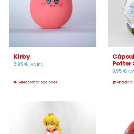
Kirby
Cápsul
Potter 
5,95
€
IVA Inc.
9,95
€
IVA
Seleccionar opciones
Añadir al
Este
producto
tiene
múltiples
variantes.
Las
opciones