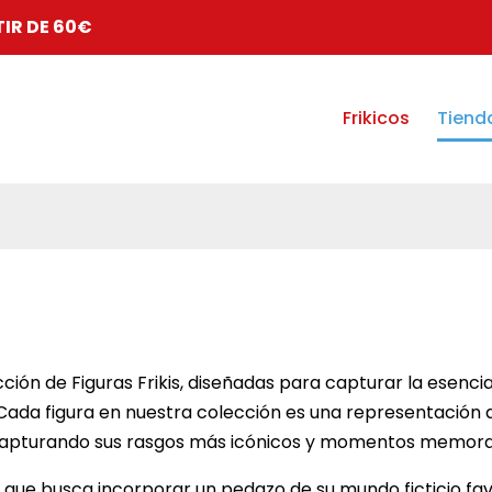
TIR DE 60€
Frikicos
Tiend
ión de Figuras Frikis, diseñadas para capturar la esencia
. Cada figura en nuestra colección es una representació
, capturando sus rasgos más icónicos y momentos memora
 que busca incorporar un pedazo de su mundo ficticio favo