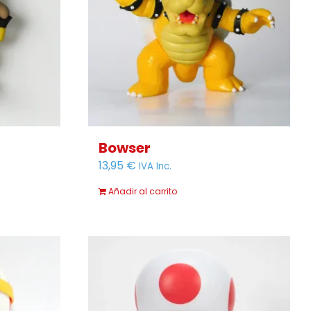
se
pueden
elegir
en
la
página
de
producto
Bowser
13,95
€
IVA Inc.
Añadir al carrito