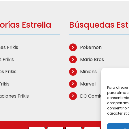
rías Estrella
Búsquedas Estr
es Frikis
Pokemon
 Frikis
Mario Bros
s Frikis
Minions
rikis
Marvel
Para ofrecer
para almacen
aciones Frikis
DC Comics
consentimie
comportamien
consentir o 
característi