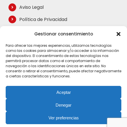
Aviso Legal
Política de Privacidad
Política de Cookies
Gestionar consentimiento
Términos de Compra
Para ofrecer las mejores experiencias, utilizamos tecnologías
como las cookies para almacenar y/o acceder a la información
Mapa del Sitio
del dispositivo. El consentimiento de estas tecnologías nos
permitirá procesar datos como el comportamiento de
navegación o las identificaciones únicas en este sitio. No
consentir o retirar el consentimiento, puede afectar negativamente
a ciertas características y funciones.
Aceptar
Denegar
© Copyright 2023 |
Aviso Legal
|
Política de Privacidad
|
Ver preferencias
Política de Cookies
|
Condiciones de compra
|
Mapa Web
|