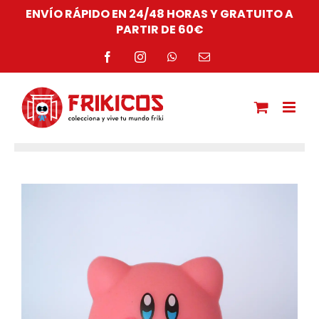
Saltar
ENVÍO RÁPIDO EN 24/48 HORAS Y GRATUITO A
al
PARTIR DE 60€
contenido
Facebook
Instagram
WhatsApp
Correo
electrónico