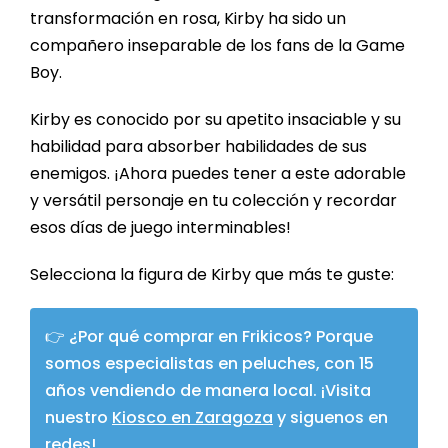
transformación en rosa, Kirby ha sido un
compañero inseparable de los fans de la Game
Boy.
Kirby es conocido por su apetito insaciable y su
habilidad para absorber habilidades de sus
enemigos. ¡Ahora puedes tener a este adorable
y versátil personaje en tu colección y recordar
esos días de juego interminables!
Selecciona la figura de Kirby que más te guste:
👉 ¿Por qué comprar en Frikicos? Porque
somos especialistas en peluches, con 15
años vendiendo de manera local. ¡Visita
nuestro
Kiosco en Zaragoza
y siguenos en
redes!