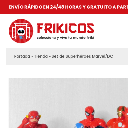
Saltar
ENVÍO RÁPIDO EN 24/48 HORAS Y GRATUITO A PAR
al
contenido
Portada
»
Tienda
»
Set de Superhéroes Marvel/DC