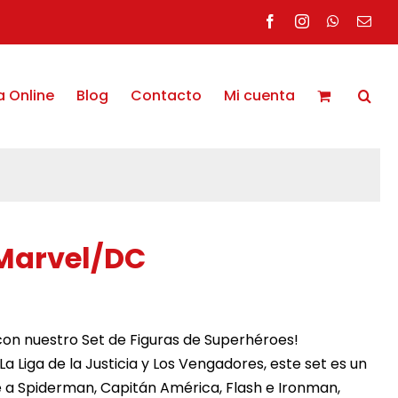
Facebook
Instagram
WhatsAp
Corr
elec
a Online
Blog
Contacto
Mi cuenta
 Marvel/DC
 con nuestro Set de Figuras de Superhéroes!
La Liga de la Justicia y Los Vengadores, este set es un
e a Spiderman, Capitán América, Flash e Ironman,