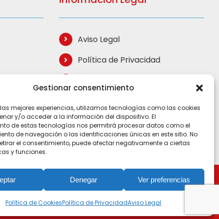
Aviso Legal
Política de Privacidad
Política de Cookies
Gestionar consentimiento
Términos de Compra
 las mejores experiencias, utilizamos tecnologías como las cookies
ar y/o acceder a la información del dispositivo. El
Mapa del Sitio
nto de estas tecnologías nos permitirá procesar datos como el
to de navegación o las identificaciones únicas en este sitio. No
retirar el consentimiento, puede afectar negativamente a ciertas
cas y funciones.
eptar
Denegar
Ver preferencias
Política de Cookies
Política de Privacidad
Aviso Legal
apa Web
|
Desarrollo Web iLike 360