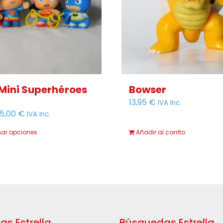
 Mini Superhéroes
Bowser
13,95
€
IVA Inc.
Rango
15,00
€
IVA Inc.
de
nar opciones
Añadir al carrito
Este
precios:
producto
desde
tiene
3,95 €
múltiples
hasta
variantes.
15,00 €
Las
opciones
as Estrella
Búsquedas Estrella