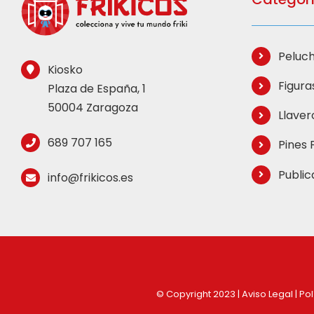
Peluch
Kiosko
Figuras
Plaza de España, 1
50004 Zaragoza
Llavero
689 707 165
Pines F
Public
info@frikicos.es
© Copyright 2023 |
Aviso Legal
|
Pol