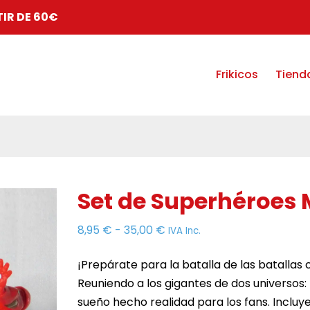
TIR DE 60€
Frikicos
Tiend
Set de Superhéroes
Rango
8,95
€
-
35,00
€
IVA Inc.
de
¡Prepárate para la batalla de las batallas
precios:
Reuniendo a los gigantes de dos universos: 
desde
sueño hecho realidad para los fans. Incluy
8,95 €