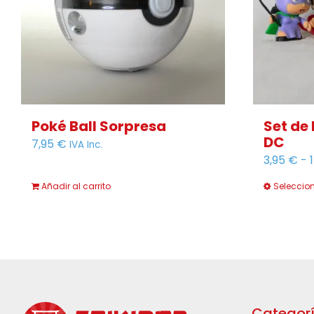
Poké Ball Sorpresa
Set de
DC
7,95
€
IVA Inc.
3,95
€
-
Añadir al carrito
Seleccio
Categorí