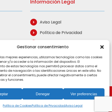
Información Legal
Aviso Legal
Política de Privacidad
Política de Cookies
Gestionar consentimiento
Términos de Compra
 las mejores experiencias, utilizamos tecnologías como las cookies
ar y/o acceder a la información del dispositivo. El
Mapa del Sitio
nto de estas tecnologías nos permitirá procesar datos como el
to de navegación o las identificaciones únicas en este sitio. No
retirar el consentimiento, puede afectar negativamente a ciertas
cas y funciones.
eptar
Denegar
Ver preferencias
Política de Cookies
Política de Privacidad
Aviso Legal
apa Web
|
Desarrollo Web iLike 360