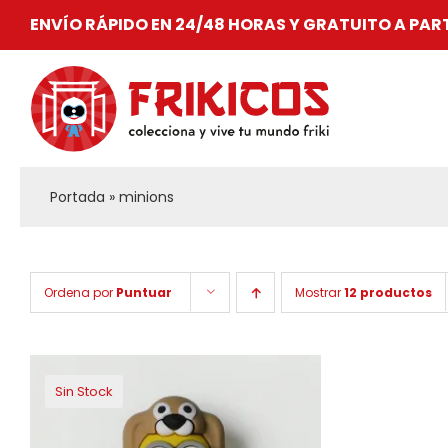
Saltar
ENVÍO RÁPIDO EN 24/48 HORAS Y GRATUITO A PAR
al
contenido
Portada
»
minions
Ordena por
Puntuar
Mostrar
12 productos
Sin Stock