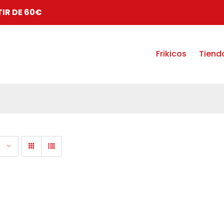
TIR DE 60€
Frikicos
Tiend