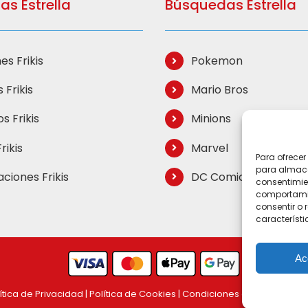
as Estrella
Búsquedas Estrella
es Frikis
Pokemon
 Frikis
Mario Bros
s Frikis
Minions
rikis
Marvel
Para ofrecer
para almacen
aciones Frikis
DC Comics
consentimie
comportamien
consentir o 
característi
Ac
ítica de Privacidad
|
Política de Cookies
|
Condiciones de compra
|
M