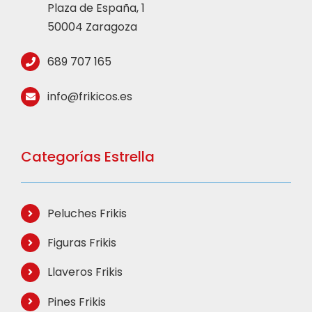
Plaza de España, 1
50004 Zaragoza
689 707 165
info@frikicos.es
Categorías Estrella
Peluches Frikis
Figuras Frikis
Llaveros Frikis
Pines Frikis