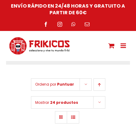
Saltar
ENVÍO RÁPIDO EN 24/48 HORAS Y GRATUITO A
al
PARTIR DE 60€
contenido
Facebook
Instagram
WhatsApp
Correo
electrónico
Ordena por
Puntuar
Mostrar
24 productos