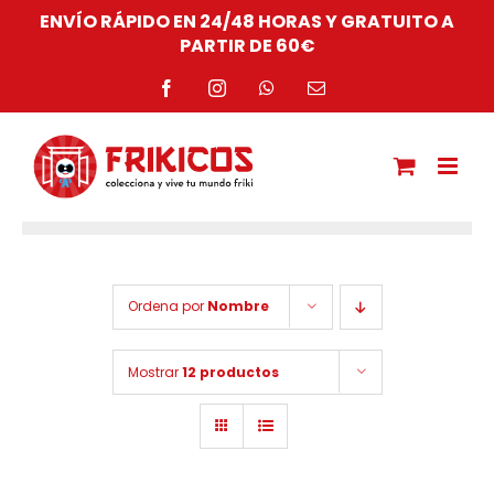
Saltar
ENVÍO RÁPIDO EN 24/48 HORAS Y GRATUITO A
al
PARTIR DE 60€
contenido
Facebook
Instagram
WhatsApp
Correo
electrónico
Ordena por
Nombre
Mostrar
12 productos