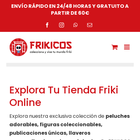
Saltar
ENVÍO RÁPIDO EN 24/48 HORAS Y GRATUITO A
al
PARTIR DE 60€
contenido
Facebook
Instagram
WhatsApp
Correo
electrónico
Explora Tu Tienda Friki
Online
Explora nuestra exclusiva colección de
peluches
adorables, figuras coleccionables,
publicaciones únicas, llaveros