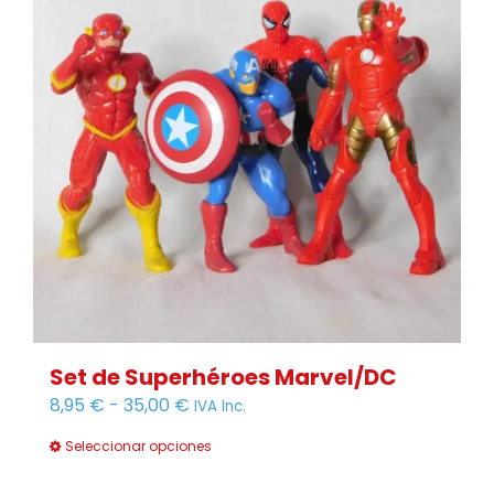
Set de Superhéroes Marvel/DC
Rango
8,95
€
-
35,00
€
IVA Inc.
de
Seleccionar opciones
Este
precios:
prod
desde