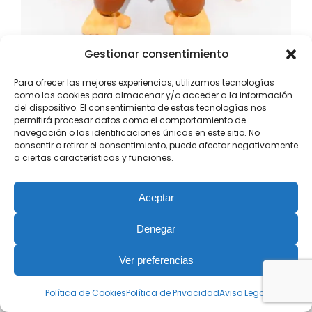
Gestionar consentimiento
Donkey Kong
Para ofrecer las mejores experiencias, utilizamos tecnologías
como las cookies para almacenar y/o acceder a la información
13,95
€
IVA Inc.
del dispositivo. El consentimiento de estas tecnologías nos
permitirá procesar datos como el comportamiento de
Añadir al carrito
navegación o las identificaciones únicas en este sitio. No
consentir o retirar el consentimiento, puede afectar negativamente
a ciertas características y funciones.
1
2
3
Siguiente
Aceptar
Denegar
Ver preferencias
Política de Cookies
Política de Privacidad
Aviso Legal