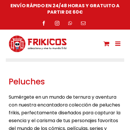
Saltar
ENVÍO RÁPIDO EN 24/48 HORAS Y GRATUITO A
al
PARTIR DE 60€
contenido
Facebook
Instagram
WhatsApp
Correo
electrónico
Peluches
Sumérgete en un mundo de ternura y aventura
con nuestra encantadora colección de peluches
frikis, perfectamente diseñados para capturar la
esencia y el carisma de tus personajes favoritos
del mundo de los cómics, películas, series y